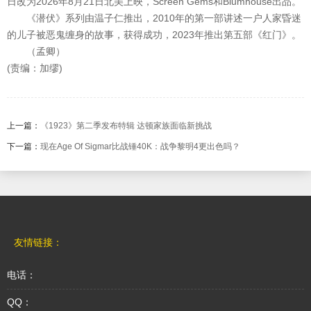
日改为2026年8月21日北美上映，Screen Gems和Blumhouse出品。
《潜伏》系列由温子仁推出，2010年的第一部讲述一户人家昏迷
的儿子被恶鬼缠身的故事，获得成功，2023年推出第五部《红门》。
（孟卿）
(责编：加缪)
上一篇：
《1923》第二季发布特辑 达顿家族面临新挑战
下一篇：
现在Age Of Sigmar比战锤40K：战争黎明4更出色吗？
友情链接：
电话：
QQ：