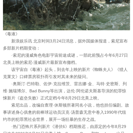
《毒液》
新浪娱乐讯 北京时间3月24日消息，据外国媒体报道，索尼宣布
多部新片档期变动：
·索尼的漫威角色电影宇宙前途成谜，一部此前预占今年6月27日
北美上映的索尼-漫威新片最新宣布撤档。
该宇宙自《毒液》起头，到去年上映的新片《蜘蛛夫人》《猎人
克莱文》口碑票房双扑而引发对其未来的疑问。
·奥斯汀·巴特勒、佐伊·克拉维茨、雷吉娜·金、马特·史密斯、列
维·施瑞博尔、Bad Bunny等出演，达伦·阿伦诺夫斯基导演的犯罪惊
悚新片《盗垒失败》正式定档今年8月29日北美上映。
索尼出品，改编自查理·休斯顿所著同名小说，他也担任编剧。故
事讲述身心俱惫的前棒球运动员汉克·汤普森无意中卷入1990年代纽
约市的犯罪黑社会世界，展开一场狂暴的生存之战。
·热门恐怖片系列新片《潜伏6》档期推迟，由原定的今年8月29